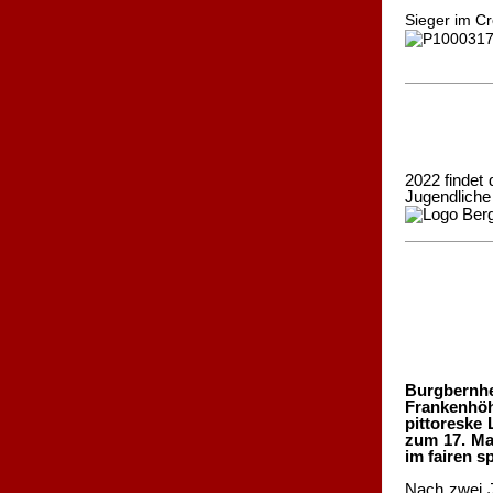
Sieger im Cr
2022 findet
Jugendliche 
Burgbernh
Frankenhöh
pittoreske 
zum 17. Ma
im fairen s
Nach zwei J