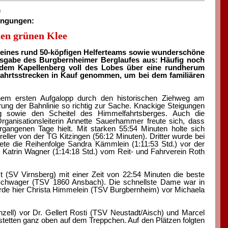
f
ingungen:
den grünen Klee
t eines rund 50-köpfigen Helferteams sowie wunderschöne
Ausgabe des Burgbernheimer Berglaufes aus: Häufig noch
f dem Kapellenberg voll des Lobes über eine rundherum
fahrtsstrecken in Kauf genommen, um bei dem familiären
einem ersten Aufgalopp durch den historischen Ziehweg am
ung der Bahnlinie so richtig zur Sache. Knackige Steigungen
eig sowie den Scheitel des Himmelfahrtsberges. Auch die
rganisationsleiterin Annette Sauerhammer freute sich, dass
rgangenen Tage hielt. Mit starken 55:54 Minuten holte sich
eller von der TG Kitzingen (56:12 Minuten). Dritter wurde bei
ete die Reihenfolge Sandra Kämmlein (1:11:53 Std.) vor der
 Katrin Wagner (1:14:18 Std.) vom Reit- und Fahrverein Roth
 (SV Virnsberg) mit einer Zeit von 22:54 Minuten die beste
Schwager (TSV 1860 Ansbach). Die schnellste Dame war in
urde hier Christa Himmelein (TSV Burgbernheim) vor Michaela
ell) vor Dr. Gellert Rosti (TSV Neustadt/Aisch) und Marcel
etten ganz oben auf dem Treppchen. Auf den Plätzen folgten