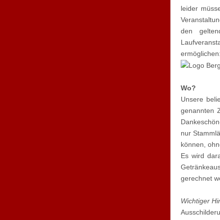
leider müss
Veranstaltu
den gelten
Laufveransta
ermöglichen
Wo?
Unsere beli
genannten Z
Dankeschön-B
nur Stammlä
können, ohne
Es wird dar
Getränkeausg
gerechnet w
Wichtiger Hi
Ausschilder