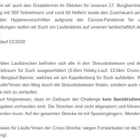
en wir auch den Ersatztermin im Oktober für unseren 17. Burgbernhe
ng mit 350 Teilnehmern und rund 60 Helfern sowie den Zuschauern am
den Hygienevorschriften aufgrund der Corona-Pandemie für u
ltungen wollen wir Euch ein Lauferlebnis auf unseren landschaftlich 
:
ebten Laufstrecken befinden sich alle in den Streuobstwiesen un
eitraum für Euch ausgeschildert (5.6km Hobby-Lauf, 13.6km Cross-L
erglauf-Banner, welches wir am Kapellenberg für Euch aufstellen. Wi
ufer*innen den Weg durch die Streuobstwiesen finden, sondern auch 
 sich zu verlaufen.
auf hingewiesen, dass im Zeitraum der Challenge
kein Sanitätsdien
aben vorhanden sind. Die Strecken sind nicht abgesperrt und führen 
erden muss. Auf der gesamten Strecke ist mit Spaziergängern, Wander
nweis für Läufer*innen der Cross-Strecke:
wegen Forstarbeiten ist die 
ung!