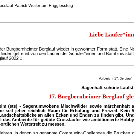
osslauf Patrick Weiler am Frigglessteig
Liebe Läufer*inn
 der Burgbernheimer Berglauf wieder in gewohnter Form statt. Eine 
finden getrennt von den Läufen der Schüler*innen und Bambinis statt
Vorbericht 17. Berglauf
Sagenhaft schöne Laufst
17. Burgbernheimer Berglauf gl
eim (sts) - Sagenumwobene Mischwälder sowie märchenhaft 
e seit jeher reichlich Raum für Erholung und Freizeit. Kein
Landschaftsblicke an allen Ecken und Enden zu finden gibt. Un
l das Ambiente für geübte Crossläufer wie ambitionierte Hobby-
portlichen Wettstreit zu messen.
ahren, in denen so genannte Community-Challenges die Brücken zu