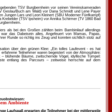
stgebenden TSV Burgbernheim vor seinen Vereinskameraden
TSV Geslau/Buch am Wald) vor Dana Schmidt und Lene Payer
den Jungen Lars und Leon Kleinert (SBU Moderner Fünfkampf)
a Krebelder (TSV Ipsheim) vor Annika Schirmer (TV 1860 Bad
urgbernheim.
ers als bei den Großen zählten beim Bambinilauf allerdings
 war das Dabeisein alles. Angefeuert von Mamas, Papas,
er Runde so richtig ins Zeug und konnten sichtlich stolz auf
isation über den grünen Klee: „Ein tolles Laufevent - es hat
h erfahrene Teilnehmer waren begeistert von der Atmosphäre:
t – blühende Bäume, zwitschernde Vögel, idyllische Tümpel:
äste entlang des Parcours – zeitweise herrschte auf dem
reuobstwiesen:
ktem Ambiente
ge Laufspaß erwarten die Teilnehmer bei der mittlerweile