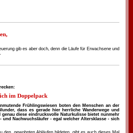
en,
Neuerung gib es aber doch, denn die Läufe für Erwachsene und
.
recken:
eich im Doppelpack
anmutende Frühlingswiesen boten den Menschen an der
 Wunder, dass es gerade hier herrliche Wanderwege und
d genau diese eindrucksvolle Naturkulisse bietet nunmehr
 und Nachwuchsläufer - egal welcher Altersklasse - sich
 den gewohnten Abläufen bildeten, gibt es auch dieses Mal