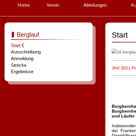
Home
Verein
Abteilungen
Ku
Start
Berglauf
Start
Ausschreibung
Anmeldung
Strecke
JHV 2021 Pro
Ergebnisse
Burgbernhei
Burgbernhei
und Läufer 
Insbesondere
der Franken
Downhillpas