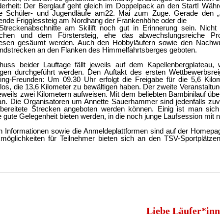
erheit: Der Berglauf geht gleich im Doppelpack an den Start! Währ
 Schüler- und Jugendläufe am22. Mai zum Zuge. Gerade den „al
ende Frigglessteig am Nordhang der Frankenhöhe oder die
Streckenabschnitte am Skilift noch gut in Erinnerung sein. Nich
schen und dem Förstersteig, ehe das abwechslungsreiche Pro
iesen gesäumt werden. Auch den Hobbyläufern sowie den Nachwu
undstrecken an den Flanken des Himmelfahrtsberges geboten.
huss beider Lauftage fällt jeweils auf dem Kapellenbergplateau, 
gen durchgeführt werden. Den Auftakt des ersten Wettbewerbsrei
ing-Freunden: Um 09.30 Uhr erfolgt die Freigabe für die 5,6 Kilo
los, die 13,6 Kilometer zu bewältigen haben. Der zweite Veranstaltun
eweils zwei Kilometern aufweisen. Mit dem beliebten Bambinilauf übe
an. Die Organisatoren um Annette Sauerhammer sind jedenfalls zu
bereitete Strecken angeboten werden können. Einig ist man sic
ne gute Gelegenheit bieten werden, in die noch junge Laufsession mi
en Informationen sowie die Anmeldeplattformen sind auf der Home
kmöglichkeiten für Teilnehmer bieten sich an den TSV-Sportplät
Liebe Läufer*inn