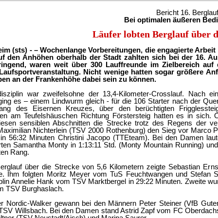
Bericht 16. Berglau
Bei optimalen äußeren Bed
Läufer lobten Berglauf über 
im (sts) - – Wochenlange Vorbereitungen, die engagierte Arbei
uf den Anhöhen oberhalb der Stadt zahlten sich bei der 16. 
ringend, waren weit über 300 Lauffreunde im Zielbereich au
Laufsportveranstaltung. Nicht wenige hatten sogar größere An
en an der Frankenhöhe dabei sein zu können.
isziplin war zweifelsohne der 13,4-Kilometer-Crosslauf. Nach 
ing es – einem Lindwurm gleich - für die 106 Starter nach der Quer
tlang des Eisernen Kreuzes, über den berüchtigten Frigglesst
ken am Teufelshäuschen Richtung Förstersteig hatten es in sich. O
iesen sensiblen Abschnitten die Strecke trotz des Regens der ve
 Maximilian Nichterlein (TSV 2000 Rothenburg) den Sieg vor Marco Pr
in 56:32 Minuten Christini Jacopo (TTEteam). Bei den Damen laut
erten Samantha Monty in 1:13:11 Std. (Monty Mountain Running) und
ten Rang.
rglauf über die Strecke von 5,6 Kilometern zeigte Sebastian Ernst
e. Ihm folgten Moritz Meyer vom TuS Feuchtwangen und Stefan 
iplin Annelie Hank vom TSV Marktbergel in 29:22 Minuten. Zweite w
om TSV Burghaslach.
r Nordic-Walker gewann bei den Männern Peter Steiner (VfB Gutenz
TSV Willsbach. Bei den Damen stand Astrid Zapf vom FC Oberdachst
ltner (TSV Neustadt/Aisch) und Marina Saurer.