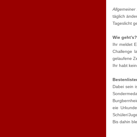
Allgemeiner
täglich ände
Tageslicht g
Wie geht’s?
Ihr meldet E
Challenge l
gelaufene Ze
Ihr habt kei
Bestenliste
Dabei sein 
Sondermedai
Burgbernhei
eie Urkunde
Schüler/Jug
Bis dahin ble