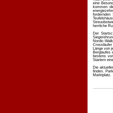
eine Besond
kommen die
energiezehr
fordernden 
Teufelshäu
Streuobstw
herrliche R
Der Startsc
Siegerehrun
Nordic-Walk
Crossläufer 
Länge von j
Berglaufes 
bestens vor
Startern ei
Die aktuell
finden. Par
Marktplatz.