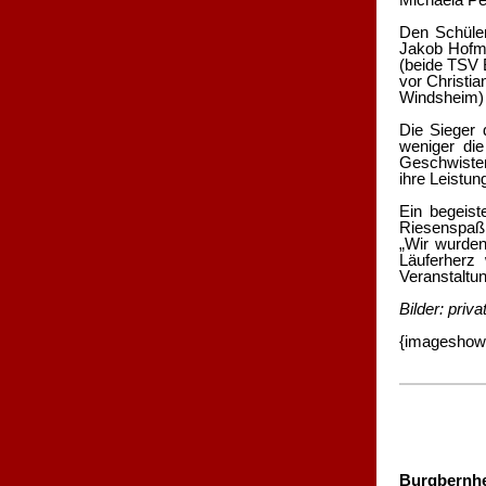
Den Schüle
Jakob Hofma
(beide TSV 
vor Christi
Windsheim) 
Die Sieger 
weniger di
Geschwister
ihre Leistun
Ein begeist
Riesenspaß 
„Wir wurden
Läuferherz
Veranstaltu
Bilder: priv
{imageshow 
Burgbernhei