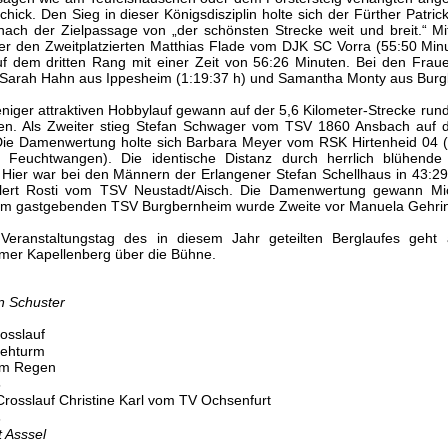
hick. Den Sieg in dieser Königsdisziplin holte sich der Fürther Patri
 nach der Zielpassage von „der schönsten Strecke weit und breit.“ 
e er den Zweitplatzierten Matthias Flade vom DJK SC Vorra (55:50 M
uf dem dritten Rang mit einer Zeit von 56:26 Minuten. Bei den Frau
 Sarah Hahn aus Ippesheim (1:19:37 h) und Samantha Monty aus Burgb
eniger attraktiven Hobbylauf gewann auf der 5,6 Kilometer-Strecke r
en. Als Zweiter stieg Stefan Schwager vom TSV 1860 Ansbach auf 
Die Damenwertung holte sich Barbara Meyer vom RSK Hirtenheid 04 (2
Feuchtwangen). Die identische Distanz durch herrlich blühende 
 Hier war bei den Männern der Erlangener Stefan Schellhaus in 43:29
lert Rosti vom TSV Neustadt/Aisch. Die Damenwertung gewann Mich
 gastgebenden TSV Burgbernheim wurde Zweite vor Manuela Gehrin
 Veranstaltungstag des in diesem Jahr geteilten Berglaufes geh
mer Kapellenberg über die Bühne.
an Schuster
osslauf
 im Regen
Crosslauf Christine Karl vom TV Ochsenfurt
t Asssel