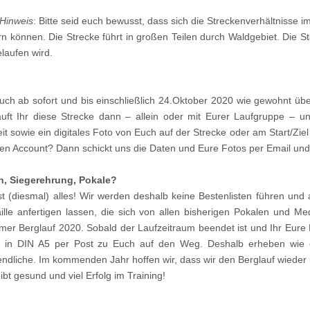
 Hinweis
: Bitte seid euch bewusst, dass sich die Streckenverhältnisse
rn können. Die Strecke führt in großen Teilen durch Waldgebiet. Die St
elaufen wird.
uch ab sofort und bis einschließlich 24.Oktober 2020 wie gewohnt übe
auft Ihr diese Strecke dann – allein oder mit Eurer Laufgruppe – un
it sowie ein digitales Foto von Euch auf der Strecke oder am Start/Zi
nen Account? Dann schickt uns die Daten und Eure Fotos per Email und
n, Siegerehrung, Pokale?
ist (diesmal) alles! Wir werden deshalb keine Bestenlisten führen u
lle anfertigen lassen, die sich von allen bisherigen Pokalen und M
mer Berglauf 2020. Sobald der Laufzeitraum beendet ist und Ihr Eure
 in DIN A5 per Post zu Euch auf den Weg. Deshalb erheben wie 
endliche. Im kommenden Jahr hoffen wir, dass wir den Berglauf wiede
ibt gesund und viel Erfolg im Training!