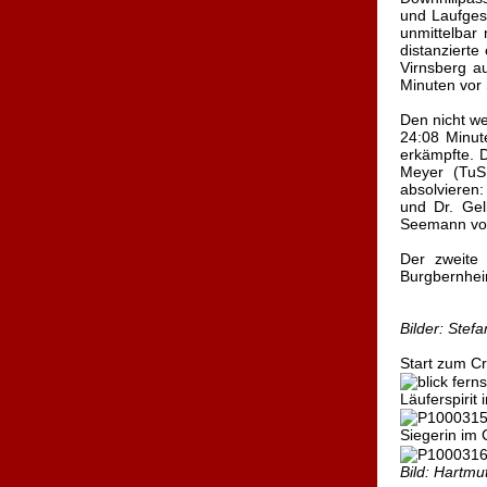
und Laufgesc
unmittelbar
distanziert
Virnsberg a
Minuten vor
Den nicht w
24:08 Minut
erkämpfte. 
Meyer (TuS 
absolvieren:
und Dr. Gel
Seemann vom
Der zweite
Burgbernhei
Bilder: Stef
Start zum Cr
Läuferspirit
Siegerin im 
Bild: Hartmu