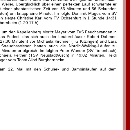
ck Weiler. Überglücklich über einen perfekten Lauf schwärmte er
Mit einer phantastischen Zeit von 53 Minuten und 56 Sekunden
inuten) um knapp eine Minute. Im folgte Dominik Mages vom SV
en siegte Christine Karl vom TV Ochsenfurt in 1 Stunde 14:31
ernheim (1:20:17 h).
und um den Kapellenberg Moritz Meyer vom TuS Feuchtwangen in
das Podest, das sich auch der Leutershäuser Robert Dahmen
7:30 Minuten) vor Michaela Kirchner (TG Kitzingen) und Lara
Streuobstwiesen hatten auch die Nordic-Walking-Läufer zu
 Minuten erfolgreich. Im folgten Peter Wunder (SV Tiefenbach)
aela Peltner (TSV Neustadt/Aisch) in 49:02 Minuten. Heidi
ger vom Team Allod Burgbernheim.
t am 22. Mai mit den Schüler- und Bambiniläufen auf dem