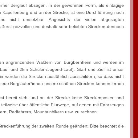
imer Berglauf absagen. In der gewohnten Form, als eintägige
 Kapellenberg und an der Strecke, ist eine Durchführung nach
ns nicht umsetzbar. Angesichts der vielen abgesagten
äußerst reizvollen und deshalb sehr beliebten Strecken dennoch
d den angrenzenden Wäldern von Burgbernheim und werden im
auf und 2km Schüler-/Jugend-Lauf). Start und Ziel ist unser
r werden die Strecken ausführlich ausschildern, so dass nicht
neue Bergläufer*innen unsere schönen Strecken kennen lernen
st
bereit steht und an der Strecke keine Streckenposten und
teilweise über öffentliche Flurwege, auf denen mit Fahrzeugen
ern, Radfahrern, Mountainbikern usw. zu rechnen.
Streckenführung der zweiten Runde geändert. Bitte beachtet die