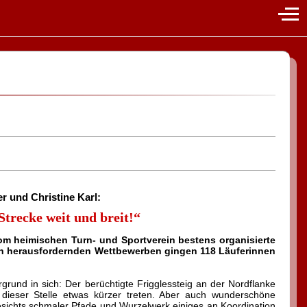
Off-
r und Christine Karl:
trecke weit und breit!“
om heimischen Turn- und Sportverein bestens organisierte
lich herausfordernden Wettbewerben gingen 118 Läuferinnen
rund in sich: Der berüchtigte Frigglessteig an der Nordflanke
dieser Stelle etwas kürzer treten. Aber auch wunderschöne
sichts schmaler Pfade und Wurzelwerk einiges an Koordination