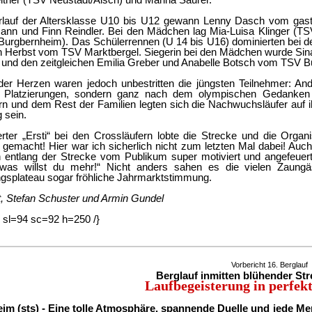
rlauf der Altersklasse U10 bis U12 gewann Lenny Dasch vom ga
nn und Finn Reindler. Bei den Mädchen lag Mia-Luisa Klinger (
Burgbernheim). Das Schülerrennen (U 14 bis U16) dominierten bei 
an Herbst vom TSV Marktbergel. Siegerin bei den Mädchen wurde Sin
und den zeitgleichen Emilia Greber und Anabelle Botsch vom TSV B
der Herzen waren jedoch unbestritten die jüngsten Teilnehmer: And
e Platzierungen, sondern ganz nach dem olympischen Gedanken
n und dem Rest der Familien legten sich die Nachwuchsläufer auf ihr
g sein.
erter „Ersti“ bei den Crossläufern lobte die Strecke und die Organ
gemacht! Hier war ich sicherlich nicht zum letzten Mal dabei! Auc
 entlang der Strecke vom Publikum super motiviert und angefeuer
 was willst du mehr!“ Nicht anders sahen es die vielen Zaung
ngsplateau sogar fröhliche Jahrmarktstimmung.
at, Stefan Schuster und Armin Gundel
sl=94 sc=92 h=250 /}
Vorbericht 16. Berglauf
Berglauf inmitten blühender St
Laufbegeisterung in perfe
m (sts) - Eine tolle Atmosphäre, spannende Duelle und jede Men