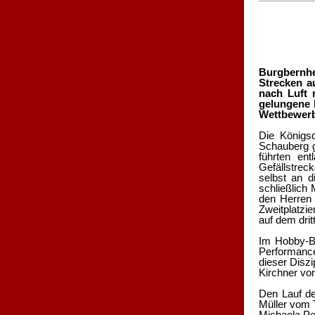
Burgbernhe
Strecken a
nach Luft 
gelungene 
Wettbewerb
Die Königsd
Schauberg g
führten en
Gefällstrec
selbst an d
schließlich
den Herren 
Zweitplatzi
auf dem drit
Im Hobby-Be
Performanc
dieser Disz
Kirchner v
Den Lauf de
Müller vom 
Michaela Pe