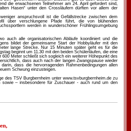
end die erwachsenen Teilnehmer am 24. April gefordert sind,
ten Hasen“ unter den Crossläufern dürften vor allem der
t weniger anspruchsvoll ist die Gefällstrecke zwischen dem
fil über verschlungene Pfade führt, die von blühenden
chssportlern werden in wunderschöner Frühlingsumgebung
wo auch alle organisatorischen Abläufe koordiniert und die
gens bildet der gemeinsame Start der Hobbyläufer mit den
meter lange Strecke. Nur 15 Minuten später geht es für die
gstag beginnt um 11.30 mit den beiden Schülerläufen, die eine
r 600 Meter schließt sich sogleich ein weiterer Höhepunkt des
versichtlich, dass auch nach der langen Zwangspause wieder
h darin, dass die hervorragenden Rahmenbedingungen allen
t neuem Schwung einzusteigen.
page des TSV Burgbernheim unter www.tsvburgbernheim.de zu
zen sowie – insbesondere für Zuschauer - auch rund um den
en,