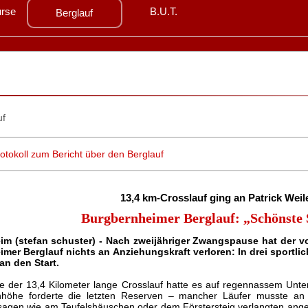
rse
B.U.T.
Berglauf
tokoll zum Bericht über den Berglauf
13,4 km-Crosslauf ging an Patrick Weile
Burgbernheimer Berglauf: „Schönste S
m (stefan schuster) - Nach zweijähriger Zwangspause hat der v
mer Berglauf nichts an Anziehungskraft verloren: In drei sport
an den Start.
 der 13,4 Kilometer lange Crosslauf hatte es auf regennassem Unterg
höhe forderte die letzten Reserven – mancher Läufer musste an 
sagen wie am Teufelshäuschen oder dem Förstersteig verlangten ange