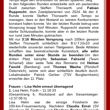
Tempo legte den Grundstein für seinen späteren Sieg.
In den folgenden Runden entwickelte sich ein packendes
Duell zwischen Steffen Thorwarth und
Fabian
Rupprecht
, dem Zweitplatzierten von 2024. Ab der 4.
Runde konnte Steffen Thorwarth sein Tempo so
managen, dass er den Abstand zu seinem Konkurrenten
konstant halten konnte. Vor der letzten Runde betrug sein
Vorsprung knapp fünf Minuten. Rupprecht startete eine
starke Schlussattacke, konnte aber in der letzten Runde
nur rund zwei Minuten gutmachen.
Mit nur
3:16 Minuten Vorsprung
nach 100km gewann
Steffen Thorwarth schließlich den B.U.T.10x10 und
wiederholte souverän seinen Titelgewinn. Beide Athleten
schafften das beeindruckende Kunststück,
alle zehn
Runden unter einer Stunde zu beenden
.Um den
dritten Platz kämpfte
Sebastian Fahsold
(Team
Schamel) über weite Teile des Rennens mit
Helmar
Fasold
(Bamberg) und
Thomas Wacha
(Pöndorf/
Österreich), setzte sich aber schließlich deutlich durch.
Lokalmatador Patrick Gerber (TSV Burgbernheim)
erreichte den 11. Platz.
Frauen – Lisa Helm erneut überragend
1.
Lisa Helm, Fürth – 11:18:33
(Gesamtrang 6, Rückstand auf den Gesamtsieger:
+2:37:08 h)
Lisa Helm war die einzige Finisherin der
100‑km‑Frauenwertung. Nachdem
Claudia Ernst
(SV