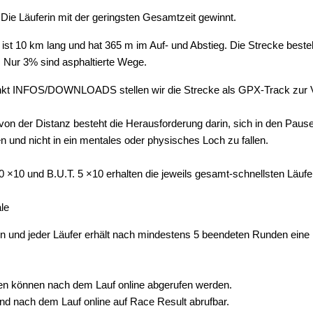
 Die Läuferin mit der geringsten Gesamtzeit gewinnt.
ist 10 km lang und hat 365 m im Auf- und Abstieg. Die Strecke best
 Nur 3% sind asphaltierte Wege.
kt INFOS/DOWNLOADS stellen wir die Strecke als GPX-Track zur V
on der Distanz besteht die Herausforderung darin, sich in den Paus
n und nicht in ein mentales oder physisches Loch zu fallen.
0 ×10 und B.U.T. 5 ×10 erhalten die j
eweils gesamt-schnellsten
Läufer
in und jeder Läufer erhält nach mindestens 5 beendeten Runden eine 
ten können nach dem Lauf online abgerufen werden.
nd nach dem Lauf online auf Race Result abrufbar.