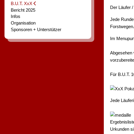
B.U.T. XxX
Der Läufer /
Bericht 2025
Infos
Jede Runde 
Organisation
Forstwegen.
Sponsoren + Unterstützer
Im Menupun
Abgesehen v
vorzubereite
Für B.U.T. 1
Jede Läufer
Ergebnislis
Urkunden si