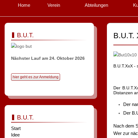
Home
Verein
Abteilungen
Ku
B.U.T.
B.U.T.
Nächster Lauf am 24. Oktober 2026
B.U.T.XxX - 
hier geht es zur Anmeldung
Der B.U.T.X
Distanzen a
Der na
Der B.U
B.U.T.
Nach dem St
Start
Wer zur näc
Idee