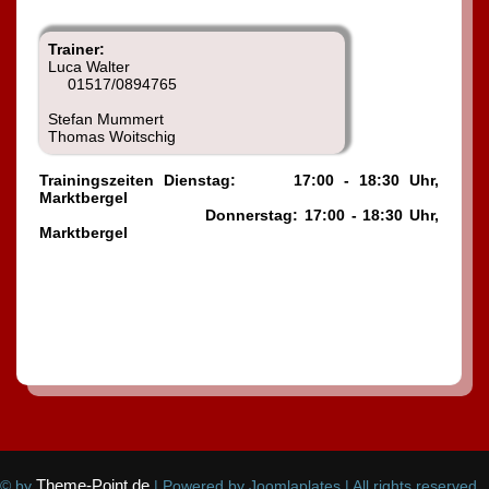
Trainer:
Luca Walter
01517/0894765
Stefan Mummert
Thomas Woitschig
Trainingszeiten Dienstag: 17:00 - 18:30 Uhr,
Marktbergel
Donnerstag: 17:00 - 18:30 Uhr,
Marktbergel
Vorheriger Beitrag: G-Junioren (U7)
Nächster Beitrag:
Zurück
Weiter
Theme-Point.de
© by
| Powered by Joomlaplates | All rights reserved