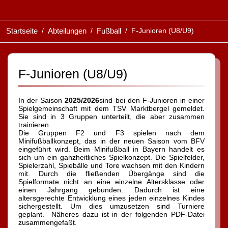
Startseite
Abteilungen
Fußball
F-Junioren (U8/U9)
F-Junioren (U8/U9)
In der Saison
2025/2026
sind bei den F-Junioren in einer
Spielgemeinschaft mit dem TSV Marktbergel gemeldet.
Sie sind in 3 Gruppen unterteilt, die aber zusammen
trainieren.
Die Gruppen F2 und F3 spielen nach dem
Minifußballkonzept, das in der neuen Saison vom BFV
eingeführt wird. Beim Minifußball in Bayern handelt es
sich um ein ganzheitliches Spielkonzept. Die Spielfelder,
Spielerzahl, Spiebälle und Tore wachsen mit den Kindern
mit. Durch die fließenden Übergänge sind die
Spielformate nicht an eine einzelne Altersklasse oder
einen Jahrgang gebunden. Dadurch ist eine
altersgerechte Entwicklung eines jeden einzelnes Kindes
sichergestellt. Um dies umzusetzen sind Turniere
geplant. Näheres dazu ist in der folgenden PDF-Datei
zusammengefaßt.